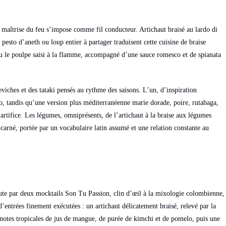
la maîtrise du feu s’impose comme fil conducteur. Artichaut braisé au lardo di
esto d’aneth ou loup entier à partager traduisent cette cuisine de braise
ou le poulpe saisi à la flamme, accompagné d’une sauce romesco et de spianata
eviches et des tataki pensés au rythme des saisons. L’un, d’inspiration
o, tandis qu’une version plus méditerranéenne marie dorade, poire, rutabaga,
s artifice. Les légumes, omniprésents, de l’artichaut à la braise aux légumes
t carné, portée par un vocabulaire latin assumé et une relation constante au
ébute par deux mocktails Son Tu Passion, clin d’œil à la mixologie colombienne,
 d’entrées finement exécutées : un artichaut délicatement braisé, relevé par la
notes tropicales de jus de mangue, de purée de kimchi et de pomelo, puis une