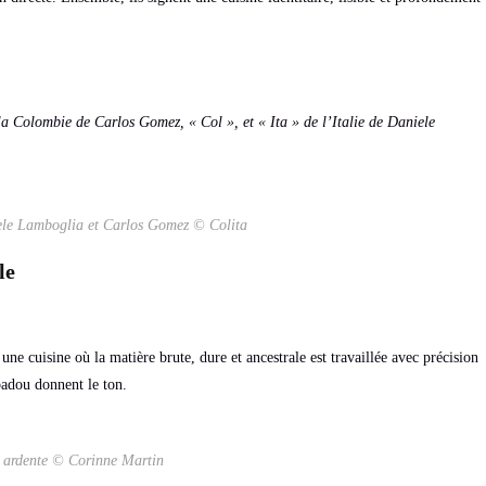
la Colombie de Carlos Gomez, « Col », et « Ita » de l’Italie de Daniele
ele Lamboglia et Carlos Gomez © Colita
le
une cuisine où la matière brute, dure et ancestrale est travaillée avec précision
ambadou donnent le ton.
 ardente © Corinne Martin