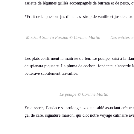
assiette de légumes grillés accompagnés de burrata et de pesto, o
*Fruit de la passion, jus d’ananas, sirop de vanille et jus de citro
Mocktail Son Tu Passion © Corinne Martin
Des entrées e
Les plats confirment la maîtrise du feu. Le poulpe, saisi à la f
de spianata piquante. La pluma de cochon, fondante, s’accorde à 
betterave subtilement travaillée.
Le poulpe © Corinne Martin
En desserts, l’audace se prolonge avec un sablé associant crème e
gel de café, signature maison, qui clôt notre voyage culinaire a