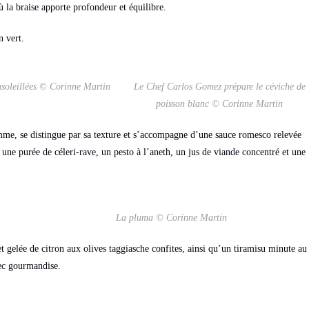
ù la braise apporte profondeur et équilibre.
n vert.
nsoleillées © Corinne Martin
Le Chef Carlos Gomez prépare le céviche de
poisson blanc © Corinne Martin
lamme, se distingue par sa texture et s’accompagne d’une sauce romesco relevée
une purée de céleri-rave, un pesto à l’aneth, un jus de viande concentré et une
La pluma © Corinne Martin
t gelée de citron aux olives taggiasche confites, ainsi qu’un tiramisu minute au
vec gourmandise.