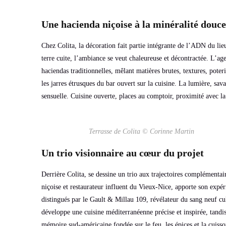
Une hacienda niçoise à la minéralité douce
Chez Colita, la décoration fait partie intégrante de l’ADN du lie
terre cuite, l’ambiance se veut chaleureuse et décontractée. L’ag
haciendas traditionnelles, mêlant matières brutes, textures, poteri
les jarres étrusques du bar ouvert sur la cuisine. La lumière, sa
sensuelle. Cuisine ouverte, places au comptoir, proximité avec la 
Terrasse de Colita © Corinne Martin
Un trio visionnaire au cœur du projet
Derrière Colita, se dessine un trio aux trajectoires complémenta
niçoise et restaurateur influent du Vieux-Nice, apporte son expér
distingués par le Gault & Millau 109, révélateur du sang neuf cul
développe une cuisine méditerranéenne précise et inspirée, tandi
mémoire sud-américaine fondée sur le feu, les épices et la cuisson