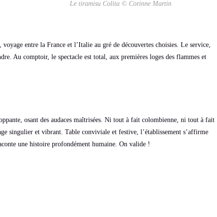
Le tiramisu Colita © Corinne Martin
 voyage entre la France et l’Italie au gré de découvertes choisies. Le service,
indre. Au comptoir, le spectacle est total, aux premières loges des flammes et
oppante, osant des audaces maîtrisées. Ni tout à fait colombienne, ni tout à fait
ge singulier et vibrant. Table conviviale et festive, l’établissement s’affirme
raconte une histoire profondément humaine. On valide !