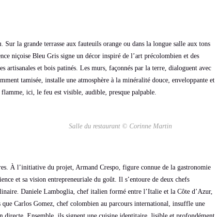
u. Sur la grande terrasse aux fauteuils orange ou dans la longue salle aux tons
ence niçoise Bleu Gris signe un décor inspiré de l’art précolombien et des
es artisanales et bois patinés. Les murs, façonnés par la terre, dialoguent avec
vamment tamisée, installe une atmosphère à la minéralité douce, enveloppante et
flamme, ici, le feu est visible, audible, presque palpable.
Salle du restaurant © Corinne Martin
ires. À l’initiative du projet, Armand Crespo, figure connue de la gastronomie
ience et sa vision entrepreneuriale du goût. Il s’entoure de deux chefs
inaire. Daniele Lamboglia, chef italien formé entre l’Italie et la Côte d’Azur,
s que Carlos Gomez, chef colombien au parcours international, insuffle une
 directe. Ensemble, ils signent une cuisine identitaire, lisible et profondément