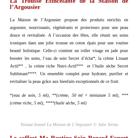
La Trousse Étincelante de la Maison de
l’Argousier
La Maison de l’Argousier propose des produits enrichis en
argousier, nourrissants, régénérants et protecteurs pour une peau
douce et revitalisée. A l’occasion des fêtes, elle
réunit ses soins
iconiques dans une jolie trousse en coton épais pour une routine
beauté holistique. Celle-ci contient un roller visage en jade pour
booster les soins, l’eau de soin Secret d’éclat*, la crème Lissant
Actif** , la crème riche Nutri-Actif*** et l’huile sèche Secret
Sublimant****.
Un ensemble complet pour hydrater, purifier et
revitaliser la peau grâce aux bienfaits exceptionnels de ce fruit.
*
(
eau de soin, 5 ml),
**(
crème, 50 ml + miniature 5 ml),
***
(crème riche, 5 ml),
****(
huile sèche, 5 ml)
Trousse beauté La Maison de L'Argousier © Julie Strina
Le coffret Ma Routine Soin Regard Expert